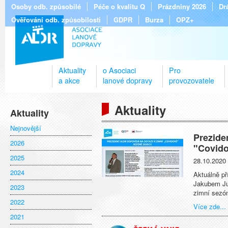
Osoby odb. způsobilé
Péče o kvalitu Q
Prázdniny 2026
Dr
Ověřování odb. způsobilosti
GDPR
Burza
OPZ+
Aktuality
o Asociaci
Pro
a akce
lanové dopravy
provozovatele
Aktuality
Aktuality
Nejnovější
Prezide
2026
"Covido
2025
28.10.2020
2024
Aktuálně p
Jakubem Ju
2023
zimní sezó
2022
Více zde...
2021