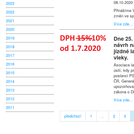
08.10.2020
2023
Přinášíme V
2022
změn ve spo
2021
Více zde...
2020
Dne 25.
2019
návrh n
2018
jízdné 
2017
vleky.
2016
Asociace la
úsilí, kdy 
2015
poslanci P
ČR, Generál
2014
upozorňoval
2013
zákona o DP
2012
Více zde...
2011
předchozí
1
...
2
3