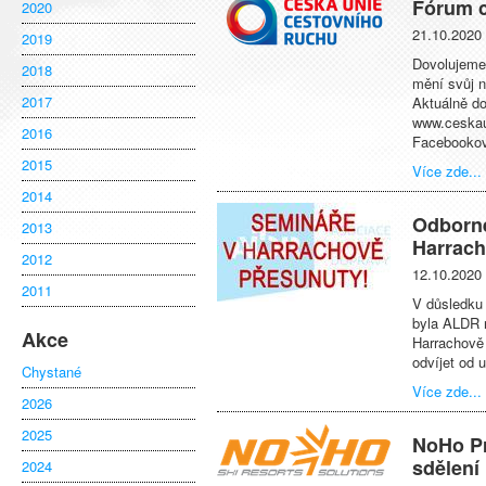
Fórum c
2020
21.10.2020
2019
Dovolujeme 
2018
mění svůj 
2017
Aktuálně do
www.ceskau
2016
Facebookové
2015
Více zde...
2014
Odborné
2013
Harrac
2012
12.10.2020
2011
V důsledku 
byla ALDR 
Akce
Harrachově 
odvíjet od 
Chystané
Více zde...
2026
2025
NoHo Pr
sdělení
2024