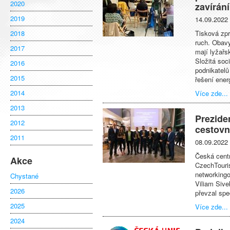
2020
zavírán
2019
14.09.2022
2018
Tisková zpr
ruch. Obav
2017
mají lyžařs
Složitá soc
2016
podnikatelů
2015
řešení ener
2014
Více zde...
2013
Prezide
2012
cestovn
2011
08.09.2022
Česká centr
Akce
CzechTouris
networkingo
Chystané
Viliam Sive
2026
převzal spe
2025
Více zde...
2024