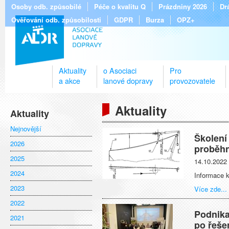
Osoby odb. způsobilé
Péče o kvalitu Q
Prázdniny 2026
Dr
Ověřování odb. způsobilosti
GDPR
Burza
OPZ+
Aktuality
o Asociaci
Pro
a akce
lanové dopravy
provozovatele
Aktuality
Aktuality
Nejnovější
Školení
2026
proběhn
2025
14.10.2022
2024
Informace k
2023
Více zde...
2022
Podnika
2021
po řešen