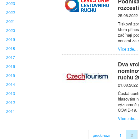
Podnika
2023
rozcest
2022
25.08.2022
2021
Tisková zpr
která přine
2020
začínají po
2019
cenami za e
2018
Více zde...
2017
Dva vrc
2016
nominov
2015
ruchu 2
2014
21.08.2022
2013
Česká centr
hlasování n
2012
významně p
COVID-19. 
2011
Více zde...
předchozí
1
2