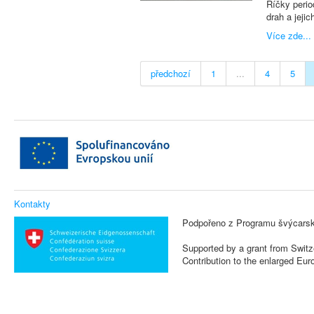
Říčky perio
drah a jeji
Více zde...
předchozí
1
...
4
5
Kontakty
Podpořeno z Programu švýcarsk
Supported by a grant from Switz
Contribution to the enlarged Eu