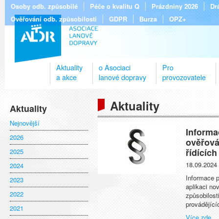
Osoby odb. způsobilé
Péče o kvalitu Q
Prázdniny 2026
Dr
Ověřování odb. způsobilosti
GDPR
Burza
OPZ+
Aktuality
o Asociaci
Pro
a akce
lanové dopravy
provozovatele
Aktuality
Aktuality
Nejnovější
Informa
2026
ověřová
řídících
2025
18.09.2024
2024
Informace p
2023
aplikaci no
2022
způsobilost
provádějící
2021
Více zde...