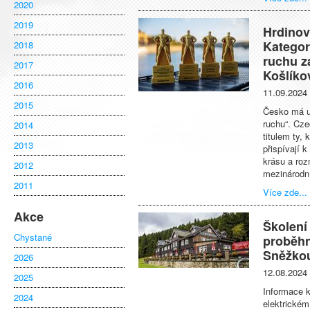
2020
2019
Hrdinov
Kategor
2018
ruchu z
2017
Košlíko
2016
11.09.2024
2015
Česko má už
ruchu“. Cze
2014
titulem ty,
2013
přispívají 
krásu a roz
2012
mezinárodní
2011
Více zde...
Akce
Školení
Chystané
proběhn
Sněžko
2026
12.08.2024
2025
Informace k
2024
elektrickém