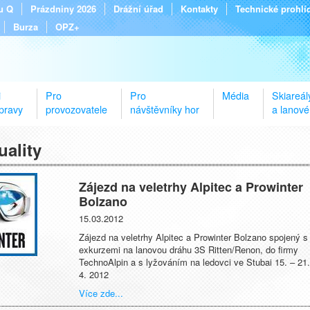
tu Q
Prázdniny 2026
Drážní úřad
Kontakty
Technické prohlí
Burza
OPZ+
i
Pro
Pro
Média
Skiareál
pravy
provozovatele
návštěvníky hor
a lanové
uality
Zájezd na veletrhy Alpitec a Prowinter
Bolzano
15.03.2012
Zájezd na veletrhy Alpitec a Prowinter Bolzano spojený s
exkurzemi na lanovou dráhu 3S Ritten/Renon, do firmy
TechnoAlpin a s lyžováním na ledovci ve Stubai 15. – 21.
4. 2012
Více zde...