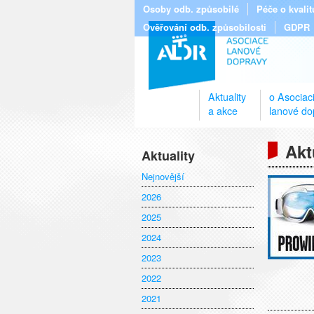
Osoby odb. způsobilé
Péče o kvali
Ověřování odb. způsobilosti
GDPR
Aktuality
o Asociac
a akce
lanové do
Akt
Aktuality
Nejnovější
2026
2025
2024
2023
2022
2021