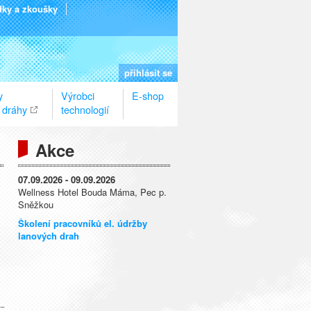
dky a zkoušky
přihlásit se
y
Výrobci
E-shop
 dráhy
technologií
Akce
07.09.2026 - 09.09.2026
Wellness Hotel Bouda Máma, Pec p.
Sněžkou
Školení pracovníků el. údržby
lanových drah