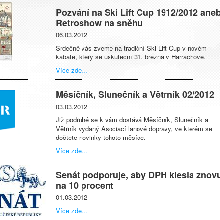
Pozvání na Ski Lift Cup 1912/2012 ane
Retroshow na sněhu
06.03.2012
Srdečně vás zveme na tradiční Ski Lift Cup v novém
kabátě, který se uskuteční 31. března v Harrachově.
Více zde...
Měsíčník, Slunečník a Větrník 02/2012
03.03.2012
Již podruhé se k vám dostává Měsíčník, Slunečník a
Větrník vydaný Asociací lanové dopravy, ve kterém se
dočtete novinky tohoto měsíce.
Více zde...
Senát podporuje, aby DPH klesla znov
na 10 procent
01.03.2012
Více zde...