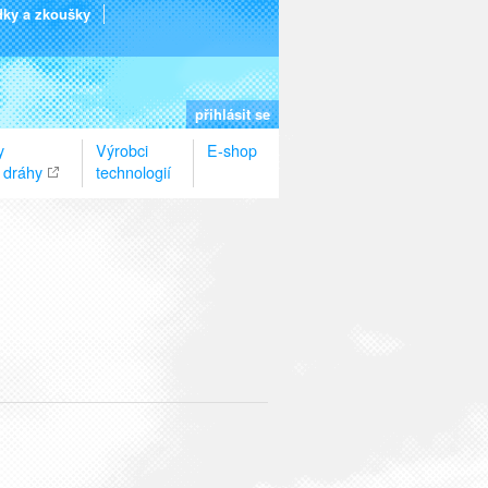
dky a zkoušky
přihlásit se
y
Výrobci
E-shop
 dráhy
technologií