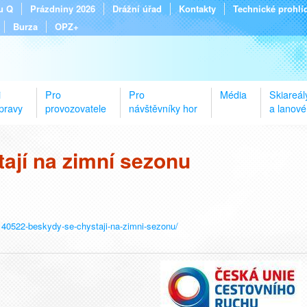
tu Q
Prázdniny 2026
Drážní úřad
Kontakty
Technické prohlí
Burza
OPZ+
i
Pro
Pro
Média
Skiareál
pravy
provozovatele
návštěvníky hor
a lanové
ají na zimní sezonu
/140522-beskydy-se-chystaji-na-zimni-sezonu/