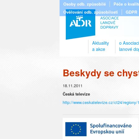
Osoby odb. způsobilé
Péče o kvali
Ověřování odb. způsobilosti
GDPR
Aktuality
o Asociac
a akce
lanové do
Beskydy se chyst
18.11.2011
Česká televize
http://www.ceskatelevize.cz/ct24/regiony