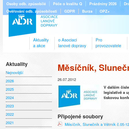
Osoby odb. způsobilé
Péče o kvalitu Q
Prázdniny 2026
Dr
Ověřování odb. způsobilosti
GDPR
Burza
OPZ+
Aktuality
o Asociaci
Pro
a akce
lanové dopravy
provozovatele
Aktuality
Měsíčník, Slunečn
Nejnovější
26.07.2012
2026
V dalším čísl
2025
legislativě a
2024
tiskovou konf
2023
2022
Připojené soubory
2021
Měsíčník, Slunečník a Větrník č.05-1