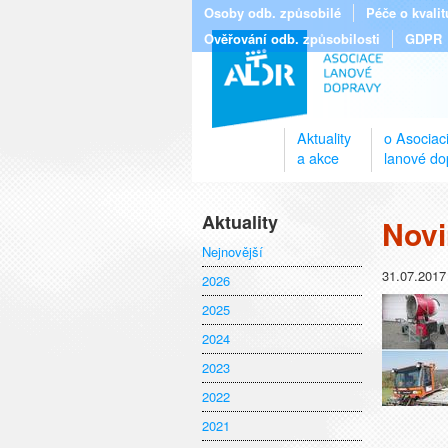
Osoby odb. způsobilé
Péče o kvali
Ověřování odb. způsobilosti
GDPR
Aktuality
o Asociac
a akce
lanové do
Aktuality
Novi
Nejnovější
31.07.2017
2026
2025
2024
2023
2022
2021