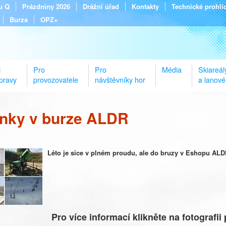
tu Q
Prázdniny 2026
Drážní úřad
Kontakty
Technické prohlí
Burza
OPZ+
i
Pro
Pro
Média
Skiareál
pravy
provozovatele
návštěvníky hor
a lanové
nky v burze ALDR
Léto je sice v plném proudu, ale do bruzy v Eshopu ALDR
Pro více informací klikněte na fotografii