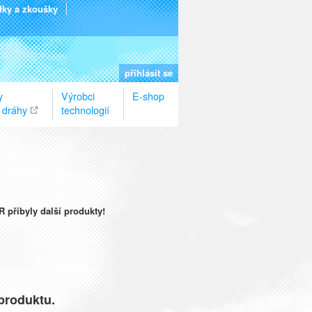
dky a zkoušky
přihlásit se
y
Výrobci
E-shop
 dráhy
technologií
 přibyly další produkty!
 produktu.