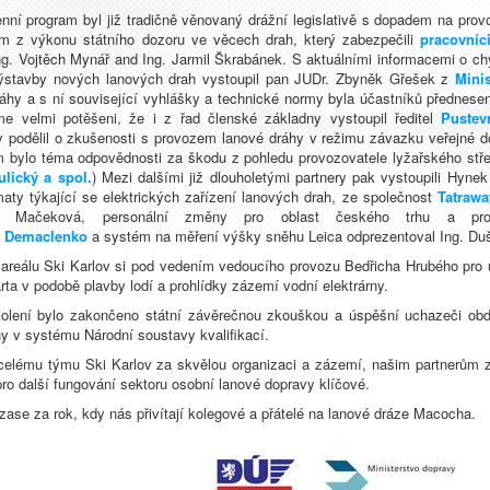
denní program byl již tradičně věnovaný drážní legislativě s dopadem na pro
m z výkonu státního dozoru ve věcech drah, který zabezpečili
pracovníc
ng. Vojtěch Mynář and Ing. Jarmil Škrabánek. S aktuálními informacemi o c
výstavby nových lanových drah vystoupil pan JUDr. Zbyněk Gřešek z
Mini
ráhy a s ní související vyhlášky a technické normy byla účastníků přednese
me velmi potěšeni, že i z řad členské základny vystoupil ředitel
Pustevn
y podělil o zkušenosti s provozem lanové dráhy v režimu závazku veřejné
 bylo téma odpovědnosti za škodu z pohledu provozovatele lyžařského střed
ulický a spol.
) Mezi dalšími již dlouholetými partnery pak vystoupili Hyne
aty týkající se elektrických zařízení lanových drah, ze společnost
Tatrawa
va Mačeková, personální změny pro oblast českého trhu a produ
i
Demaclenko
a systém na měření výšky sněhu Leica odprezentoval Ing. Duš
 areálu Ski Karlov si pod vedením vedoucího provozu Bedřicha Hrubého pro úč
ta v podobě plavby lodí a prohlídky zázemí vodní elektrárny.
kolení bylo zakončeno státní závěrečnou zkouškou a úspěšní uchazeči obdrž
y v systému Národní soustavy kvalifikací.
elému týmu Ski Karlov za skvělou organizaci a zázemí, našim partnerům za
pro další fungování sektoru osobní lanové dopravy klíčové.
ase za rok, kdy nás přivítají kolegové a přátelé na lanové dráze Macocha.