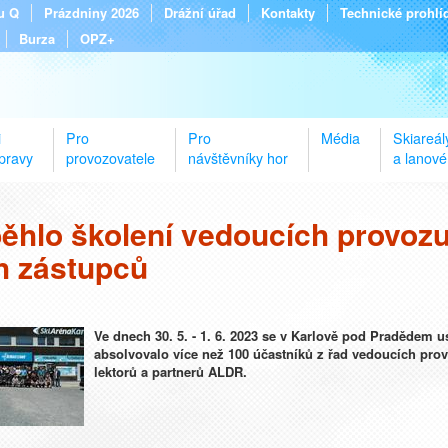
tu Q
Prázdniny 2026
Drážní úřad
Kontakty
Technické prohlí
Burza
OPZ+
i
Pro
Pro
Média
Skiareál
pravy
provozovatele
návštěvníky hor
a lanové
ěhlo školení vedoucích provozu
ch zástupců
Ve dnech 30. 5. - 1. 6. 2023 se v Karlově pod Pradědem us
absolvovalo více než 100 účastníků z řad vedoucích prov
lektorů a partnerů ALDR.