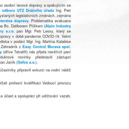
voz osobní lanové dopravy a opakujícím se
i odboru UTZ Drážního úřadu
Ing. Petr
hystaných legislativních změnách, zejména
sterstva dopravy
. Problematika evakuace
na Bc. Daliborem Plíškem (
Alpin Industry
y s.r.o.
pan Mgr. Petr Lessy, který se
 dopravy v době pandemie COVID-19. Velmi
iska v podání Mgr. Ing. Martina Kalabise
k Zahradník z
Easy Control Morava spol.
y
(dříve Tatralift) nás přijela navštívit paní
ktové novinky představili zástupci
an Janík (
Gefos a.s.
).
astníky připravili exkurzi na vodní nádrž
eli profesní kvalifikaci Vedoucí provozu
 účast a spolupráci při udržování vazeb,