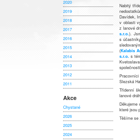
2020
Nabitý tří
2019
nedostatků
Davídek, I
2018
v oblasti 
z lanové d
2017
s.r.o.
). Js
2016
s účastník
sledovaným
2015
(
Kalabis A
s.r.o.
s tém
2014
Kvetosla
2013
společnost
2012
Pracovníci
Slezská Har
2011
Třídenní š
lanové dráh
Akce
Děkujeme c
Chystané
které jsou 
2026
Těšíme se z
2025
2024