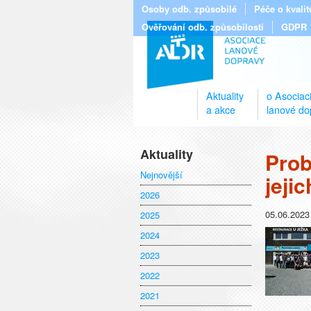
Osoby odb. způsobilé
Péče o kvali
Ověřování odb. způsobilosti
GDPR
Aktuality
o Asociac
a akce
lanové do
Aktuality
Prob
Nejnovější
jeji
2026
05.06.2023
2025
2024
2023
2022
2021