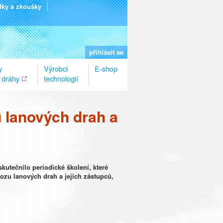
dky a zkoušky
přihlásit se
y
Výrobci
E-shop
 dráhy
technologií
 lanových drah a
kutečnilo periodické školení, které
ozu lanových drah a jejich zástupců,