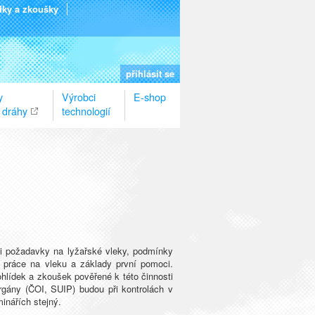
dky a zkoušky
přihlásit se
y
Výrobci
E-shop
 dráhy
technologií
 požadavky na lyžařské vleky, podmínky
ti práce na vleku a základy první pomoci.
ohlídek a zkoušek pověřené k této činnosti
ány (ČOI, SUIP) budou při kontrolách v
inářích stejný.