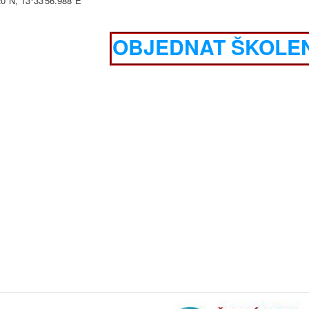
20"N, 13°33'56.988"E
OBJEDNAT ŠKOLEN