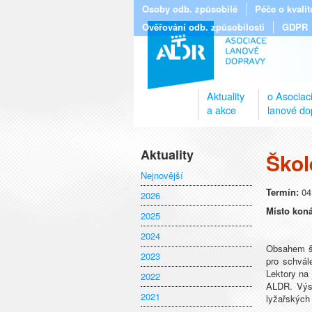
Osoby odb. způsobilé
Péče o kvali
Ověřování odb. způsobilosti
GDPR
Aktuality
o Asociac
a akce
lanové do
Aktuality
Škol
Nejnovější
Termín:
04
2026
Místo kon
2025
2024
Obsahem šk
2023
pro schvál
Lektory na 
2022
ALDR. Výst
2021
lyžařských 