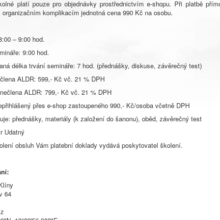
olné platí pouze pro objednávky prostřednictvím e-shopu. Při platbě přím
 organizačním komplikacím jednotná cena 990 Kč na osobu.
8:00 – 9:00 hod.
mináře: 9:00 hod.
ná délka trvání semináře: 7 hod. (přednášky, diskuse, závěrečný test)
 člena ALDR: 599,- Kč vč. 21 % DPH
 nečlena ALDR: 799,- Kč vč. 21 % DPH
epřihlášený přes e-shop zastoupeného 990,- Kč/osoba včetně DPH
je: přednášky, materiály (k založení do šanonu), oběd, závěrečný test
tr Udatný
olení obsluh Vám platební doklady vydává poskytovatel školení.
ní:
Klíny
v 64
cz