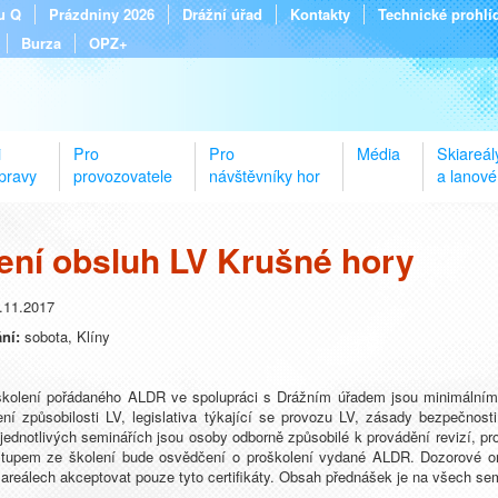
tu Q
Prázdniny 2026
Drážní úřad
Kontakty
Technické prohlí
Burza
OPZ+
i
Pro
Pro
Média
Skiareál
pravy
provozovatele
návštěvníky hor
a lanové
ení obsluh LV Krušné hory
.11.2017
ání:
sobota, Klíny
olení pořádaného ALDR ve spolupráci s Drážním úřadem jsou minimálními
ení způsobilosti LV, legislativa týkající se provozu LV, zásady bezpečnos
jednotlivých seminářích jsou osoby odborně způsobilé k provádění revizí, pr
upem ze školení bude osvědčení o proškolení vydané ALDR. Dozorové org
areálech akceptovat pouze tyto certifikáty. Obsah přednášek je na všech sem