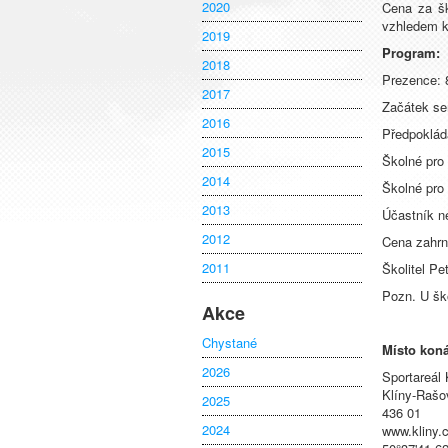
2020
Cena za šk
vzhledem k
2019
Program:
2018
Prezence: 
2017
Začátek se
2016
Předpokláda
2015
Školné pro
2014
Školné pro
2013
Účastník n
2012
Cena zahrnu
2011
Školitel Pe
Pozn. U šk
Akce
Chystané
Místo koná
2026
Sportareál 
Klíny-Rašo
2025
436 01
2024
www.kliny.