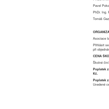
Pavel Pok
PhDr. Ing. 
Tomáš Gaz
ORGANIZA
Asociace la
Přihlásit s
při objedná
CENA ŠKO
Školné činí
Poplatek z
Kč.
Poplatek z
Uvedené ce