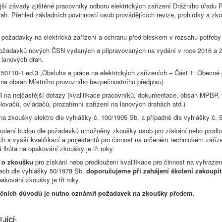
jší závady zjištěné pracovníky odboru elektrických zařízení Drážního úřadu 
ah. Přehled základních povinností osob provádějících revize, prohlídky a zk
 požadavky na elektrická zařízení a ochranu před bleskem v rozsahu potřeby 
požadavků nových ČSN vydaných a připravovaných na vydání v roce 2016 a 
 lanových drah.
50110-1 ed.3 „Obsluha a práce na elektrických zařízeních – Část 1: Obecné 
na obsah Místního provozního bezpečnostního předpisu)
 na nejčastější dotazy (kvalifikace pracovníků, dokumentace, obsah MPBP, vn
lovačů, ovládačů, prozatímní zařízení na lanových drahách atd.)
 na zkoušky elektro dle vyhlášky č. 100/1995 Sb. a případně dle vyhlášky č.
kolení budou dle požadavků umožněny zkoušky osob pro získání nebo prodlo
h s vyšší kvalifikací a projektantů pro činnost na určeném technickém zaříz
lhůta na opakování zkoušky je tři roky.
 o zkoušku
pro získání nebo prodloužení kvalifikace pro činnost na vyhrazen
ch dle vyhlášky 50/1978 Sb.
doporučujeme při zahájení školení zakoupit 
pakování zkoušky je tři roky.
ačních důvodů je nutno oznámit požadavek na zkoušky předem.
JÍCÍ: