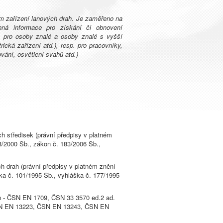
ém zařízení lanových drah. Je zaměřeno na
rnná informace pro získání či obnovení
b. pro osoby znalé a osoby znalé s vyšší
rická zařízení atd.), resp. pro pracovníky,
ování, osvětlení svahů atd.)
h středisek (právní předpisy v platném
8/2000 Sb., zákon č. 183/2006 Sb.,
h drah (právní předpisy v platném znění -
ška č. 101/1995 Sb., vyhláška č. 177/1995
rah - ČSN EN 1709, ČSN 33 3570 ed.2 ad.
-ČSN EN 13223, ČSN EN 13243, ČSN EN