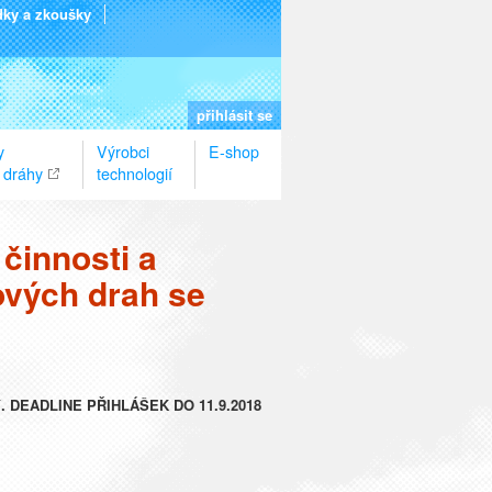
dky a zkoušky
přihlásit se
y
Výrobci
E-shop
 dráhy
technologií
činnosti a
nových drah se
ní. DEADLINE PŘIHLÁŠEK DO 11.9.2018