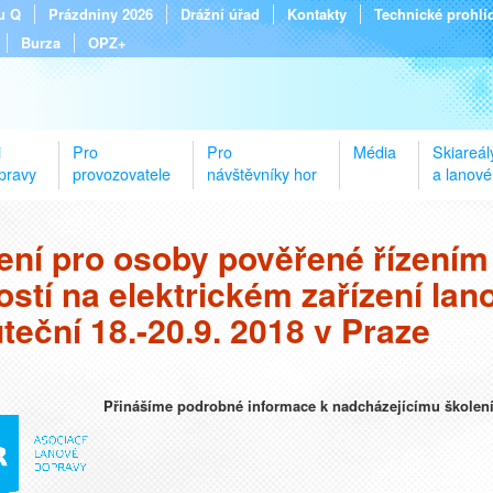
tu Q
Prázdniny 2026
Drážní úřad
Kontakty
Technické prohlí
Burza
OPZ+
i
Pro
Pro
Média
Skiareál
pravy
provozovatele
návštěvníky hor
a lanové
ení pro osoby pověřené řízením 
ostí na elektrickém zařízení la
teční 18.-20.9. 2018 v Praze
Přinášíme podrobné informace k nadcházejícímu škole