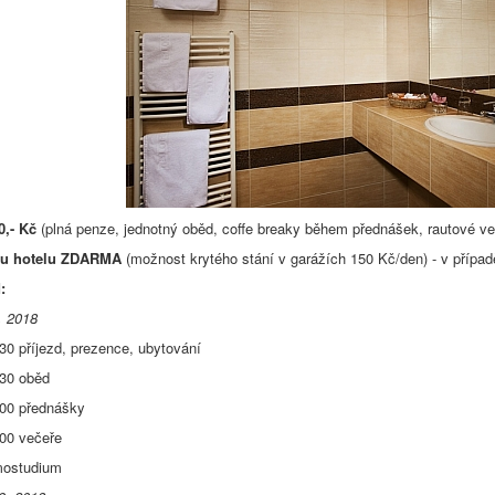
0,- Kč
(plná penze, jednotný oběd, coffe breaky během přednášek, rautové ve
 u hotelu ZDARMA
(možnost krytého stání v garážích 150 Kč/den) - v případ
:
. 2018
30 příjezd, prezence, ubytování
:30 oběd
:00 přednášky
:00 večeře
mostudium