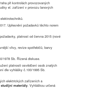
Praha při kontrolách provozovaných
oušky el. zařízení v provozu lanových
elektrotechniků.
2017. Upřesnění požadavků těchto norem
požadavky, platnost od června 2015 (nové
ější vlivy, revize spotřebičů, barvy
 50/1978 Sb. Řízená diskuse.
užení platnosti osvědčení osob znalých
ení dle vyhlášky č.100/1995 Sb.
ých elektrických zařízeních a
studijní materiály
. Vyhláškou určená