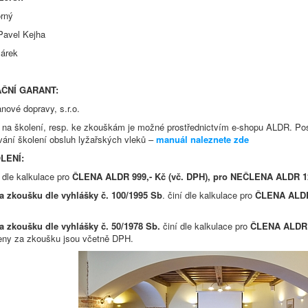
orný
Pavel Kejha
árek
ČNÍ GARANT:
nové dopravy, s.r.o.
e na školení, resp. ke zkouškám je možné prostřednictvím e-shopu ALDR. Post
vání školení obsluh lyžařských vleků –
manuál naleznete zde
LENÍ:
 dle kalkulace pro
ČLENA ALDR 999,- Kč (vč. DPH), pro NEČLENA ALDR 124
a zkoušku dle vyhlášky č. 100/1995 Sb
. činí dle kalkulace pro
ČLENA ALDR
a zkoušku dle vyhlášky č. 50/1978 Sb.
činí dle kalkulace pro
ČLENA ALDR 4
ny za zkoušku jsou včetně DPH.