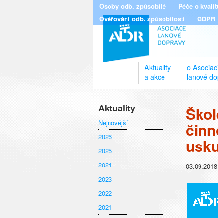
Osoby odb. způsobilé
Péče o kvali
Ověřování odb. způsobilosti
GDPR
Aktuality
o Asociac
a akce
lanové do
Aktuality
Škol
Nejnovější
činn
2026
usku
2025
2024
03.09.2018
2023
2022
2021