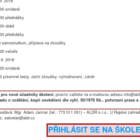
9. 2018
:00 snídaně
:00 přednášky
:00 oběd
:00 přednášky
0 samostudium, příprava na zkoušky
:00 večeře
 9. 2018
:00 snídaně
00 písemné testy, ústní zkoušky, vyhodnocení, závěr
 pro nové účastníky školení:
prosím zašlete na e-mailovou adresu info@aldr
adu o vzdělání, kopii osvědčení dle vyhl. 50/1978 Sb., potvrzení praxe a 
odává: Mgr. Adam Jarmar (tel.: 773 511 051) – ALDR s.r.o., U Rajské zahrad
z, sekretar@aldr.cz
PŘIHLÁSIT SE NA ŠKOLE