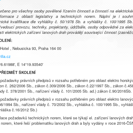
 určeno pro všechny osoby pověřené řízením činnosti a činností na elektrick
nformace z oblasti legislativy a technických norem. Náplní je i souh
hnické kvalifikace dle vyhlášky č. 50/1978 Sb. a vyhlášky č. 100/1995 S
 (vedoucí provozu, techniky, projektanty, údržbáře, osoby odpovědné za elekt
asti elektrických zařízení lanových drah provádějí související činnost (zasněž
OLENÍ:
 Hotel , Nebusicka 93, Praha 164 00
lla.cz
6.61988', E 14°19.93540'
PŘEDMĚT ŠKOLENÍ
 požadavky právních předpisů v rozsahu potřebném pro oblast elektro horskýc
kon č. 262/2006 Sb., zákon č.309/2006 Sb., zákon č.22/1997 Sb., zákon č.45
ády č. 378/2001 Sb., nařízení vlády č. 101/2005 Sb. ad.) zákon č.90/2016Sb.
 požadavky právních předpisů v rozsahu potřebném pro oblast elektro lanovýc
6/1994 Sb., nařízení vlády č. 70/2002 Sb., vyhláška č. 100/1995 Sb., vyhlá
hláška č.16/2012 Sb.)
ulace požadavků technických norem, které se týkají el. zařízení lanových d
norem, které řeší problematiku lanových drah a byly vydány v roce 2016