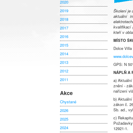
2020
2019
Školení je
aktuální i
2018
elektrotec
kvalifikací
2017
kteří v obl
2016
MÍSTO ŠK
2015
Dolce Villa
2014
www.dolcevi
2013
GPS: N 50°
2012
NÁPLŇ A 
2011
a) Aktuální
znění - zá
nařízení vl
Akce
b) Aktuální
Chystané
zákon č. 26
Sb. ad., vy
2026
c) Rekapit
2025
Požadavky 
2024
12921-1.