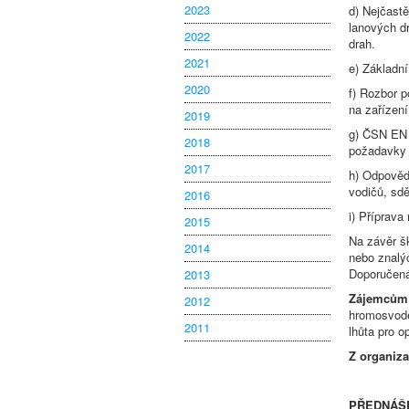
2023
d) Nejčastě
lanových dr
2022
drah.
2021
e) Základní
2020
f) Rozbor 
na zařízení
2019
g) ČSN EN 
2018
požadavky 
2017
h) Odpovědi
vodičů, sdě
2016
i) Příprava
2015
Na závěr š
2014
nebo znalýc
Doporučená 
2013
Zájemcům
2012
hromosvode
2011
lhůta pro o
Z organiz
PŘEDNÁŠE