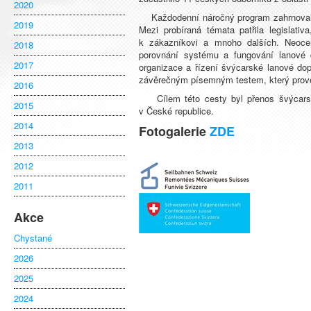
2020
Každodenní náročný program zahrnoval 8 
2019
Mezi probíraná témata patřila legislati
k zákazníkovi a mnoho dalších. Neoce
2018
porovnání systému a fungování lanové d
2017
organizace a řízení švýcarské lanové do
závěrečným písemným testem, který prověř
2016
Cílem této cesty byl přenos švýcarské
2015
v České republice.
2014
Fotogalerie
ZDE
2013
2012
2011
Akce
Chystané
2026
2025
2024