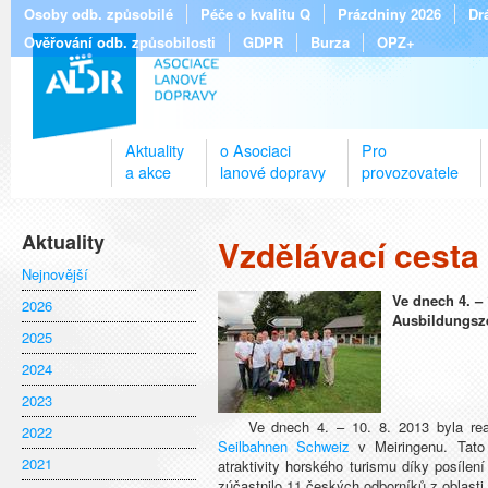
Osoby odb. způsobilé
Péče o kvalitu Q
Prázdniny 2026
Dr
Ověřování odb. způsobilosti
GDPR
Burza
OPZ+
Aktuality
o Asociaci
Pro
a akce
lanové dopravy
provozovatele
Aktuality
Vzdělávací cesta
Nejnovější
Ve dnech 4. – 
2026
Ausbildungsz
2025
2024
2023
Ve dnech 4. – 10. 8. 2013 byla reali
2022
Seilbahnen Schweiz
v Meiringenu. Tato
2021
atraktivity horského turismu díky posíle
zúčastnilo 11 českých odborníků z oblasti