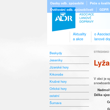
Osoby odb. způsobilé
Péče o kvali
Ověřování odb. způsobilosti
GDPR
Aktuality
o Asociac
a akce
lanové do
STŘEDISKO
Beskydy
Lyža
Jeseníky
Jizerské hory
Krkonoše
V obci je s
Krušné hory
snowboardo
Orlické hory
Nadmořs
Délka sjez
ostatní
C
Šumava
G