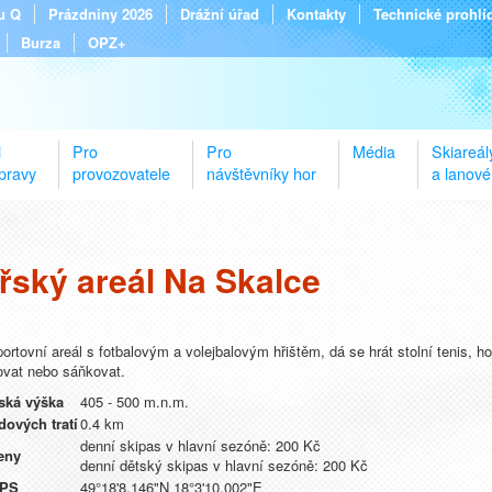
tu Q
Prázdniny 2026
Drážní úřad
Kontakty
Technické prohlí
Burza
OPZ+
i
Pro
Pro
Média
Skiareál
pravy
provozovatele
návštěvníky hor
a lanové
řský areál Na Skalce
portovní areál s fotbalovým a volejbalovým hřištěm, dá se hrát stolní tenis, h
vat nebo sáňkovat.
ká výška
405 - 500 m.n.m.
dových tratí
0.4 km
denní skipas v hlavní sezóně: 200 Kč
eny
denní dětský skipas v hlavní sezóně: 200 Kč
PS
49°18'8.146"N 18°3'10.002"E