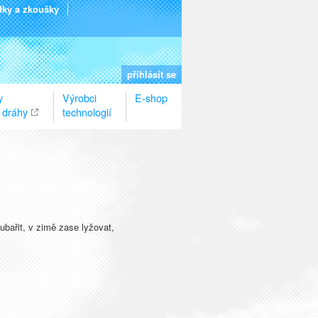
dky a zkoušky
přihlásit se
y
Výrobci
E-shop
 dráhy
technologií
oubařit, v zimě zase lyžovat,