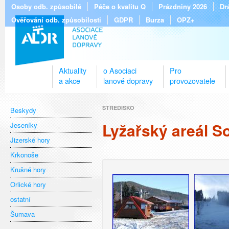
Osoby odb. způsobilé
Péče o kvalitu Q
Prázdniny 2026
Dr
Ověřování odb. způsobilosti
GDPR
Burza
OPZ+
Aktuality
o Asociaci
Pro
a akce
lanové dopravy
provozovatele
STŘEDISKO
Beskydy
Lyžařský areál So
Jeseníky
Jizerské hory
Krkonoše
Krušné hory
Orlické hory
ostatní
Šumava