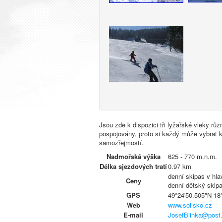
Jsou zde k dispozici tři lyžařské vleky růz
pospojovány, proto si každý může vybrat k
samozřejmostí.
Nadmořská výška
625 - 770 m.n.m.
Délka sjezdových tratí
0.97 km
denní skipas v hl
Ceny
denní dětský skip
GPS
49°24'50.505"N 18
Web
www.solisko.cz
E-mail
JosefBlinka@post