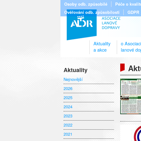
Osoby odb. způsobilé
Péče o kvali
Ověřování odb. způsobilosti
GDPR
Aktuality
o Asociac
a akce
lanové do
Akt
Aktuality
Nejnovější
2026
2025
2024
2023
2022
2021