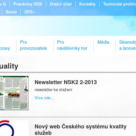
tu Q
Prázdniny 2026
Drážní úřad
Kontakty
Technické prohlí
Burza
OPZ+
i
Pro
Pro
Média
Skiareál
pravy
provozovatele
návštěvníky hor
a lanové
uality
Newsletter NSK2 2-2013
newsletter ke stažení
Více zde...
Nový web Českého systému kvality
služeb