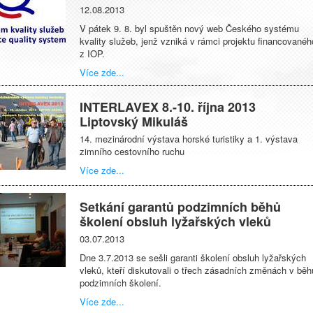
12.08.2013
V pátek 9. 8. byl spuštěn nový web Českého systému
kvality služeb, jenž vzniká v rámci projektu financovanéh
z IOP.
Více zde...
INTERLAVEX 8.-10. října 2013
Liptovský Mikuláš
14. mezinárodní výstava horské turistiky a 1. výstava
zimního cestovního ruchu
Více zde...
Setkání garantů podzimních běhů
školení obsluh lyžařských vleků
03.07.2013
Dne 3.7.2013 se sešli garanti školení obsluh lyžařských
vleků, kteří diskutovali o třech zásadních změnách v běh
podzimních školení.
Více zde...