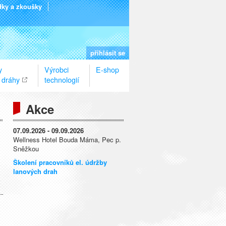
dky a zkoušky
přihlásit se
y
Výrobci
E-shop
 dráhy
technologií
Akce
07.09.2026 - 09.09.2026
Wellness Hotel Bouda Máma, Pec p.
Sněžkou
Školení pracovníků el. údržby
lanových drah