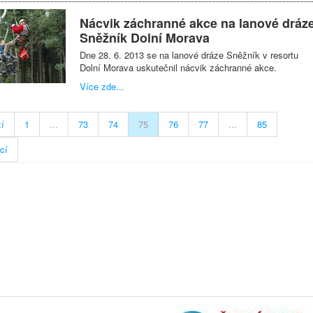
Nácvik záchranné akce na lanové dráz
Sněžník Dolní Morava
Dne 28. 6. 2013 se na lanové dráze Sněžník v resortu
Dolní Morava uskutečnil nácvik záchranné akce.
Více zde...
í
1
...
73
74
75
76
77
...
85
cí