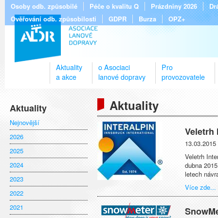
Osoby odb. způsobilé
Péče o kvalitu Q
Prázdniny 2026
Dr
Ověřování odb. způsobilosti
GDPR
Burza
OPZ+
Aktuality
o Asociaci
Pro
a akce
lanové dopravy
provozovatele
Aktuality
Aktuality
Nejnovější
Veletrh 
2026
13.03.2015
2025
Veletrh Int
2024
dubna 2015.
letech návr
2023
Více zde...
2022
2021
SnowMet