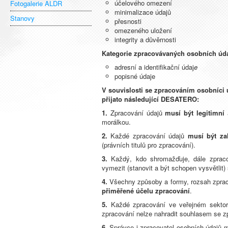
účelového omezení
Fotogalerie ALDR
minimalizace údajů
Stanovy
přesnosti
omezeného uložení
integrity a důvěrnosti
Kategorie zpracovávaných osobních úda
adresní a identiﬁkační údaj
e
popisné údaje
V souvislosti se zpracováním osobníci 
přijato následující DESATERO:
1.
Zpracování údajů
musí být legitimní
a
morálkou.
2.
Každé zpracování údajů
musí být za
(právních titulů pro zpracování).
3.
Každý, kdo shromažďuje, dále zprac
vymezit (stanovit a být schopen vysvětlit
4.
Všechny způsoby a formy, rozsah zprac
přiměřené účelu zpracování
.
5.
Každé zpracování ve veřejném sekto
zpracování nelze nahradit souhlasem se z
6.
Správce i zpracovatel osobních údajů mu