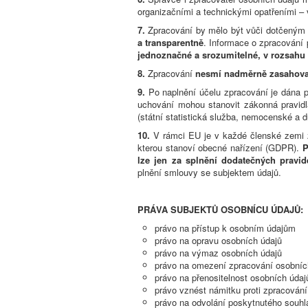
organizačními a technickými opatřeními – v
7.
Zpracování by mělo být vůči dotčený
a transparentně
. Informace o zpracování
jednoznačné a srozumitelné, v rozsahu 
8.
Zpracování
nesmí nadměrně zasahova
9.
Po naplnění účelu zpracování je dána 
uchování mohou stanovit zákonná pravidla
(státní statistická služba, nemocenské a d
10.
V rámci EU je v každé členské zemi z
kterou stanoví obecné nařízení (GDPR).
P
lze jen za splnění dodatečných pravid
plnění smlouvy se subjektem údajů.
PRÁVA SUBJEKTŮ OSOBNÍCU ÚDAJŮ:
právo na přístup k osobním údajům
právo na opravu osobních údajů
právo na výmaz osobních údajů
právo na omezení zpracování osobníc
právo na přenositelnost osobních údaj
právo vznést námitku proti zpracován
právo na odvolání poskytnutého souh