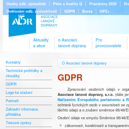
Osoby odb. způsobilé
Péče o kvalitu Q
Prázdniny 2026
Dr
Ověřování odb. způsobilosti
GDPR
Burza
OPZ+
Aktuality
o Asociaci
Pro
a akce
lanové dopravy
provozovatele
Kontakty
O Asociaci lanové dopravy
Technické prohlídky a
GDPR
zkoušky
GDPR
Zpracování osobních údajů v orga
Loga ke stažení
Asociace lanové dopravy, s.r.o.
(dále je
Nařízením Evropského parlamentu a R
Partneři
ochraně fyzických osob v souvislosti se 
Základní informace,
těchto údajů a o zrušení směrnice 95/46/E
přihláška
Osobní údaje ve smyslu Směrnice 95/46/
Tiskové zprávy
zákonnosti, korektnosti a transparentn