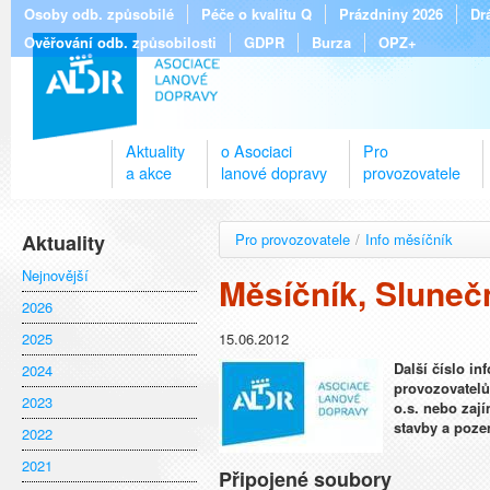
Osoby odb. způsobilé
Péče o kvalitu Q
Prázdniny 2026
Dr
Ověřování odb. způsobilosti
GDPR
Burza
OPZ+
Aktuality
o Asociaci
Pro
a akce
lanové dopravy
provozovatele
Aktuality
Pro provozovatele
/
Info měsíčník
Nejnovější
Měsíčník, Slunečn
2026
2025
15.06.2012
Další číslo i
2024
provozovatelů
2023
o.s. nebo zaj
stavby a poze
2022
2021
Připojené soubory