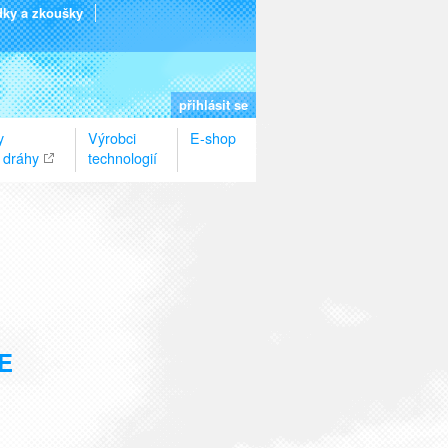
dky a zkoušky
přihlásit se
y
Výrobci
E-shop
 dráhy
technologií
E