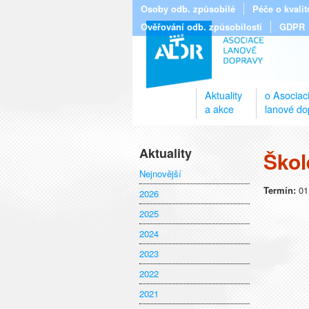
Osoby odb. způsobilé
Péče o kvali
Ověřování odb. způsobilosti
GDPR
Aktuality
o Asociac
a akce
lanové do
Aktuality
Škol
Nejnovější
Termín:
01
2026
2025
2024
2023
2022
2021