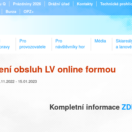
tu Q
Prázdniny 2026
Drážní úřad
Kontakty
Technické prohlí
Burza
OPZ+
i
Pro
Pro
Média
Skiareál
pravy
provozovatele
návštěvníky hor
a lanové
ení obsluh LV online formou
.11.2022 - 15.01.2023
Kompletní informace
ZD