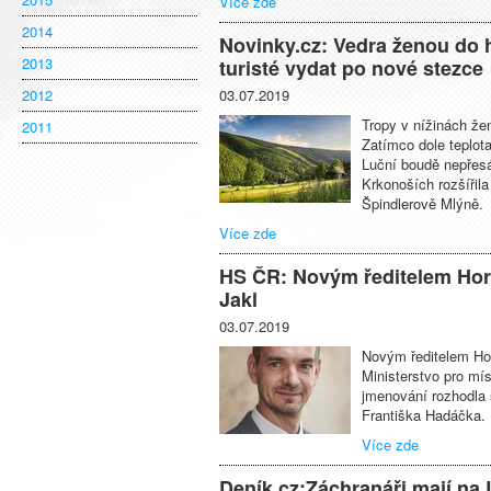
Více zde
2014
Novinky.cz: Vedra ženou do 
2013
turisté vydat po nové stezce
2012
03.07.2019
Tropy v nížinách že
2011
Zatímco dole teplot
Luční boudě nepřesá
Krkonoších rozšířila
Špindlerově Mlýně.
Více zde
HS ČR: Novým ředitelem Hors
Jakl
03.07.2019
Novým ředitelem Hor
Ministerstvo pro mís
jmenování rozhodla 
Františka Hadáčka.
Více zde
Deník.cz:Záchranáři mají na