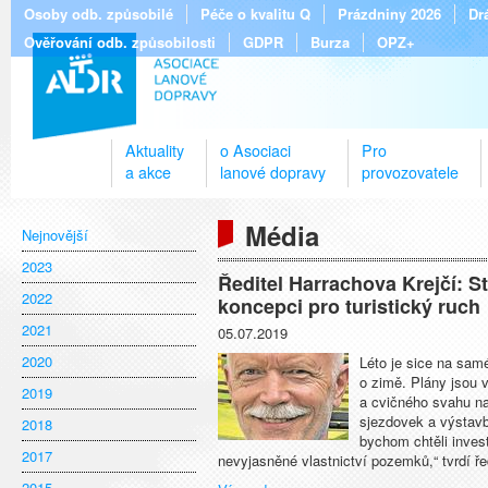
Osoby odb. způsobilé
Péče o kvalitu Q
Prázdniny 2026
Dr
Ověřování odb. způsobilosti
GDPR
Burza
OPZ+
Aktuality
o Asociaci
Pro
a akce
lanové dopravy
provozovatele
Média
Nejnovější
2023
Ředitel Harrachova Krejčí: 
2022
koncepci pro turistický ruch
2021
05.07.2019
2020
Léto je sice na sam
o zimě. Plány jsou 
2019
a cvičného svahu na
sjezdovek a výstavb
2018
bychom chtěli inves
2017
nevyjasněné vlastnictví pozemků,“ tvrdí řed
2015