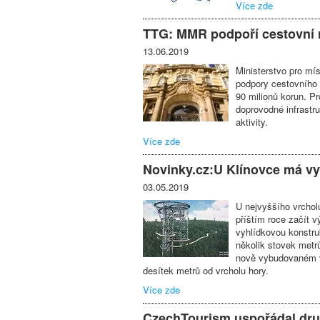
Více zde
TTG: MMR podpoří cestovní r
13.06.2019
Ministerstvo pro mí
podpory cestovního 
90 milionů korun. P
doprovodné infrastr
aktivity.
Více zde
Novinky.cz:U Klínovce má vy
03.05.2019
U nejvyššího vrchol
příštím roce začít 
vyhlídkovou konstru
několik stovek metr
nově vybudovaném vs
desítek metrů od vrcholu hory.
Více zde
CzechTourism uspořádal dru