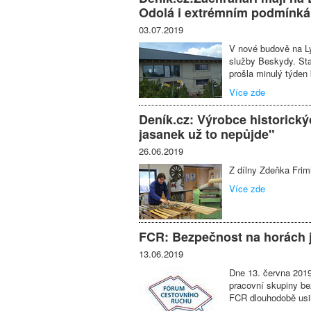
Odolá i extrémním podmínk
03.07.2019
V nové budově na Ly
služby Beskydy. Sta
prošla minulý týden 
Více zde
Deník.cz: Výrobce historickýc
jasanek už to nepůjde"
26.06.2019
Z dílny Zdeňka Fri
Více zde
FCR: Bezpečnost na horách j
13.06.2019
Dne 13. června 201
pracovní skupiny b
FCR dlouhodobě usi