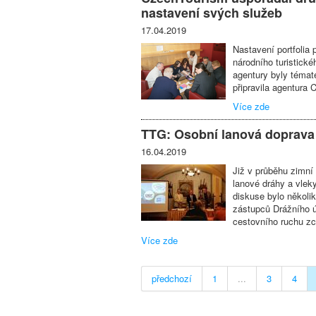
nastavení svých služeb
17.04.2019
Nastavení portfolia
národního turistické
agentury byly témat
připravila agentura
Více zde
TTG: Osobní lanová doprava
16.04.2019
Již v průběhu zimní
lanové dráhy a vle
diskuse bylo několi
zástupců Drážního 
cestovního ruchu zce
Více zde
předchozí
1
...
3
4